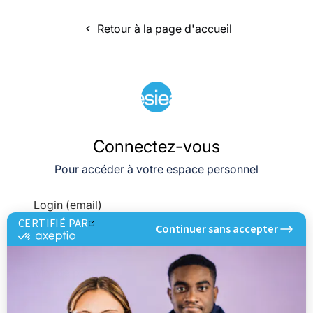
Retour à la page d'accueil
navigate_before
Connectez-vous
Pour accéder à votre espace personnel
Login (email)
CERTIFIÉ PAR
Continuer sans accepter
certifié
par
Axeptio
Mot de passe
-
En
savoir