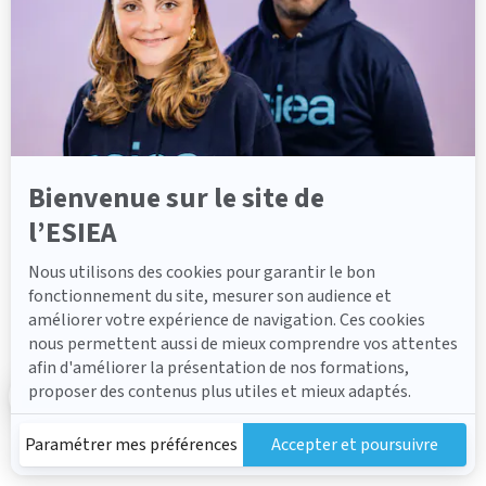
Réinitialisez votre mot de passe
plus
sur
Axeptio
Connectez-vous
Pas encore de compte ?
Créer un compte
Bienvenue sur le site de
l’ESIEA
Nous utilisons des cookies pour garantir le bon
fonctionnement du site, mesurer son audience et
améliorer votre expérience de navigation. Ces cookies
nous permettent aussi de mieux comprendre vos attentes
afin d'améliorer la présentation de nos formations,
proposer des contenus plus utiles et mieux adaptés.
En cliquant sur le bouton «Accepter et poursuivre»,
Paramétrer mes préférences
Accepter et poursuivre
vous consentez au dépôt de cookies.
Axeptio consent
Plateforme de Gestion du Consentement : Personnalisez vos 